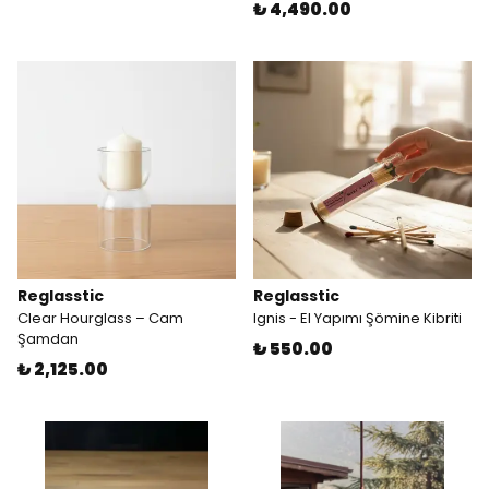
₺ 4,490.00
Reglasstic
Reglasstic
Clear Hourglass – Cam
Ignis - El Yapımı Şömine Kibriti
Şamdan
₺ 550.00
₺ 2,125.00