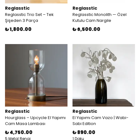
Reglasstic
Reglasstic
Reglasstic Trio Set – Tek
Reglasstic Monolith — Özel
Şişeden 3 Parça
Kutulu Cam Nargile
₺ 1,800.00
₺ 6,500.00
Reglasstic
Reglasstic
Hourglass – Upcycle El Yapımı
El Yapımı Cam Vazo | Wabi-
Cam Masa Lambası
Sabi Edition
₺ 4,750.00
₺ 890.00
5 Metal Rengi
1 Doku