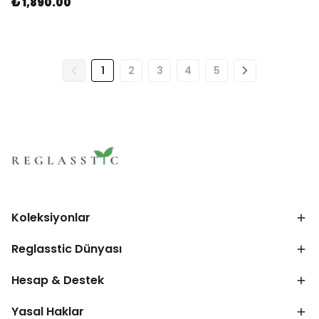
₺ 1,890.00
1
2
3
4
5
Koleksiyonlar
Reglasstic Dünyası
Hesap & Destek
Yasal Haklar