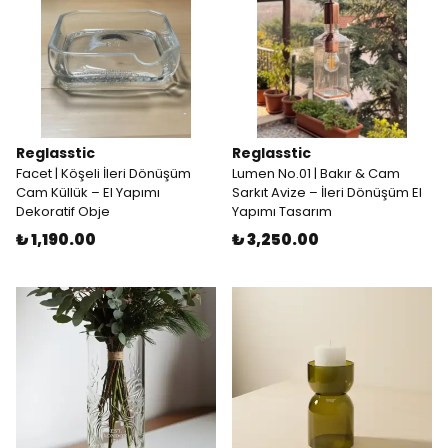
Reglasstic
Reglasstic
Facet | Köşeli İleri Dönüşüm
Lumen No.01 | Bakır & Cam
Cam Küllük – El Yapımı
Sarkıt Avize – İleri Dönüşüm El
Dekoratif Obje
Yapımı Tasarım
₺ 1,190.00
₺ 3,250.00