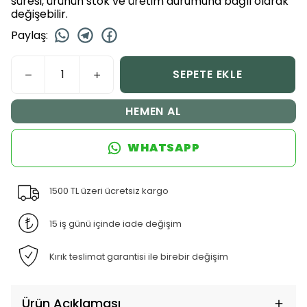
süresi, ürünün stok ve üretim durumuna bağlı olarak
değişebilir.
Paylaş
:
SEPETE EKLE
HEMEN AL
WHATSAPP
1500 TL üzeri ücretsiz kargo
15 iş günü içinde iade değişim
Kırık teslimat garantisi ile birebir değişim
Ürün Açıklaması