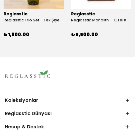
Reglasstic
Reglasstic
Reglasstic Trio Set – Tek Şişeden 3 Parça
Reglasstic Monolith — Özel Kutulu Cam Nargile
₺ 1,800.00
₺ 6,500.00
Koleksiyonlar
Reglasstic Dünyası
Hesap & Destek