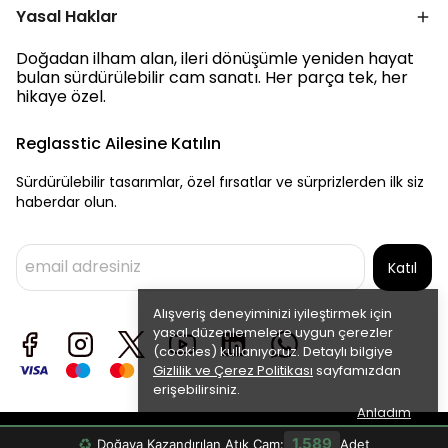
Yasal Haklar
Doğadan ilham alan, ileri dönüşümle yeniden hayat
bulan sürdürülebilir cam sanatı. Her parça tek, her
hikaye özel.
Reglasstic Ailesine Katılın
Sürdürülebilir tasarımlar, özel fırsatlar ve sürprizlerden ilk siz
haberdar olun.
Katıl
Alışveriş deneyiminizi iyileştirmek için
yasal düzenlemelere uygun çerezler
(cookies) kullanıyoruz. Detaylı bilgiye
Gizlilik ve Çerez Politikası
sayfamızdan
erişebilirsiniz.
Anladım
©2026 Reglasstic Tüm Hakları Saklıdır.
♻
1.589
Doğaya Kazandırılan Atık Cam:
Adet