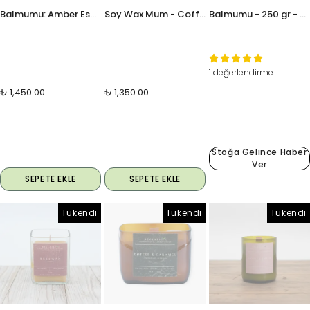
Balmumu: Amber Esanslı - 250 gr - Upcycle Cam
Soy Wax Mum - Coffee Caramel 250 gr - Upcycle Cam
Balmumu - 250 gr - Upcycle Cam
1 değerlendirme
₺ 1,450.00
₺ 1,350.00
Stoğa Gelince Haber
Ver
SEPETE EKLE
SEPETE EKLE
Tükendi
Tükendi
Tükendi
Tükendi
Tükendi
Tükendi