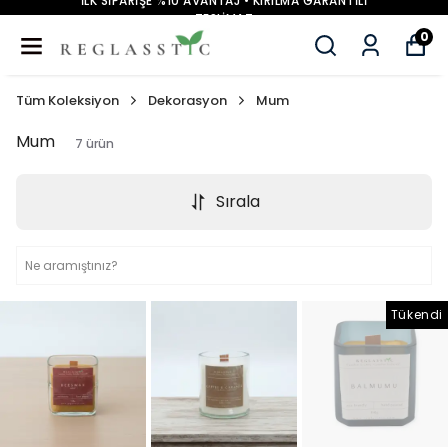
İLK SİPARİŞE %10 AVANTAJ • KIRILMA GARANTİLİ
TESLİMAT
0
Tüm Koleksiyon
Dekorasyon
Mum
Mum
7
ürün
Sırala
Tükendi