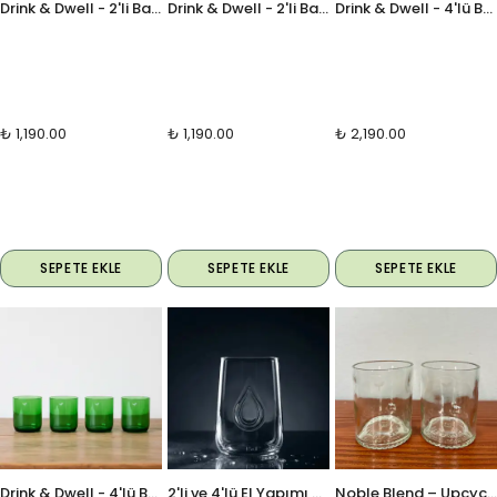
Drink & Dwell - 2'li Bardak Seti - Mini
Drink & Dwell - 2'li Bardak Seti - Maxi
Drink & Dwell - 4'lü Bardak Seti - Maxi
₺ 1,190.00
₺ 1,190.00
₺ 2,190.00
SEPETE EKLE
SEPETE EKLE
SEPETE EKLE
Drink & Dwell - 4'lü Bardak Seti - Mini
2'li ve 4'lü El Yapımı Geri Dönüşüm Cam Bardak Seti — Aura Drop
Noble Blend – Upcycle Bardak Seti