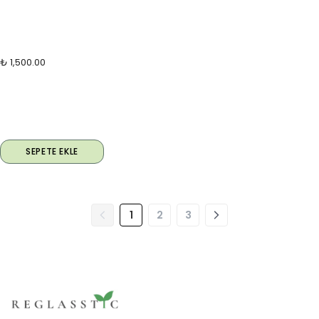
₺ 1,500.00
SEPETE EKLE
1
2
3