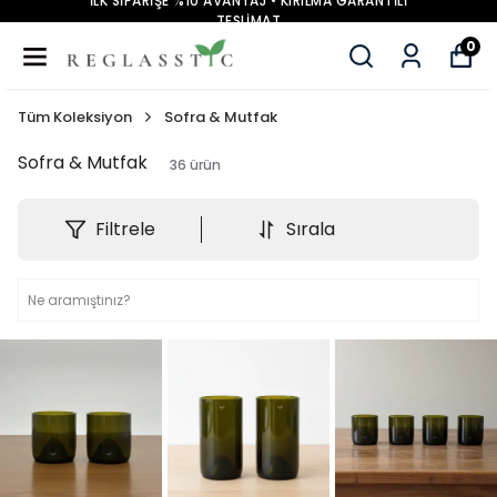
İLK SİPARİŞE %10 AVANTAJ • KIRILMA GARANTİLİ
TESLİMAT
0
Tüm Koleksiyon
Sofra & Mutfak
Sofra & Mutfak
36
ürün
Filtrele
Sırala