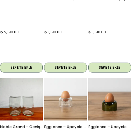
₺ 2,190.00
₺ 1,190.00
₺ 1,190.00
SEPETE EKLE
SEPETE EKLE
SEPETE EKLE
Noble Grand – Geniş Hacim Bardak Seti
Egglance – Upcycle El Yapımı Cam Yumurtalık - Şeffaf
Egglance – Upcycle El Yapımı Cam Yumurtalık - Koyu Yeşil