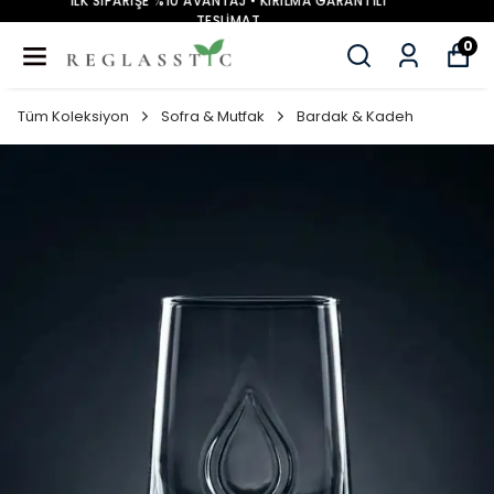
İLK SİPARİŞE %10 AVANTAJ • KIRILMA GARANTİLİ
TESLİMAT
0
Tüm Koleksiyon
Sofra & Mutfak
Bardak & Kadeh