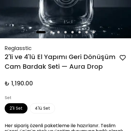
Reglasstic
2'li ve 4'lü El Yapımı Geri Dönüşüm
Cam Bardak Seti — Aura Drop
₺ 1,190.00
Set
2'li Set
4'lü Set
Her sipariş özenli paketleme ile hazırlanır. Teslim