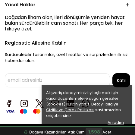
Yasal Haklar
Doğadan ilham alan, ileri dönüşümle yeniden hayat
bulan sürdürülebilir cam sanatı. Her parça tek, her
hikaye özel.
Reglasstic Ailesine Katılın
Sürdürülebilir tasarımlar, özel fırsatlar ve sürprizlerden ilk siz
haberdar olun.
Katıl
Alışveriş deneyiminizi iyileştirmek için
yasal düzenlemelere uygun çerezler
(cookies) kullanıyoruz. Detaylı bilgiye
Gizlilik ve Çerez Politikası
sayfamızdan
erişebilirsiniz.
Anladım
©2026 Reglasstic Tüm Hakları Saklıdır.
♻
1.598
Doğaya Kazandırılan Atık Cam:
Adet