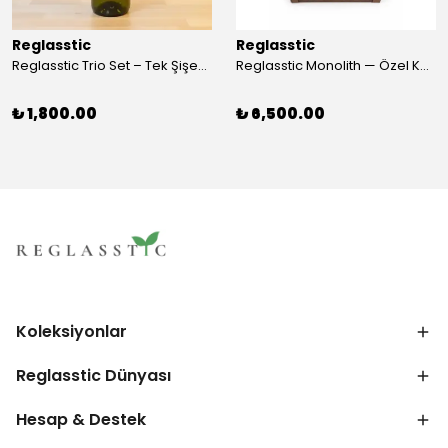
Reglasstic
Reglasstic
Reglasstic Trio Set – Tek Şişeden 3 Parça
Reglasstic Monolith — Özel Kutulu Cam Nargile
₺ 1,800.00
₺ 6,500.00
Koleksiyonlar
Reglasstic Dünyası
Hesap & Destek