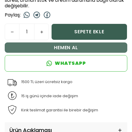
süresi, ürünün stok ve üretim durumuna bağlı olarak
değişebilir.
Paylaş
:
SEPETE EKLE
HEMEN AL
WHATSAPP
1500 TL üzeri ücretsiz kargo
15 iş günü içinde iade değişim
Kırık teslimat garantisi ile birebir değişim
Ürün Açıklaması