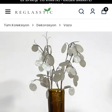
İLK SİPARİŞE %10 AVANTAJ • KIRILMA GARANTİLİ
TESLİMAT
0
Tüm Koleksiyon
Dekorasyon
Vazo