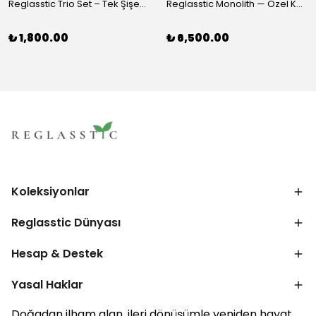
Reglasstic Trio Set – Tek Şişeden 3 Parça
Reglasstic Monolith — Özel Kutulu Cam Nargile
₺ 1,800.00
₺ 6,500.00
Koleksiyonlar
Reglasstic Dünyası
Hesap & Destek
Yasal Haklar
Doğadan ilham alan, ileri dönüşümle yeniden hayat