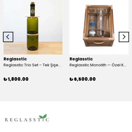
Reglasstic
Reglasstic
Reglasstic Trio Set – Tek Şişeden 3 Parça
Reglasstic Monolith — Özel Kutulu Cam Nargile
₺ 1,800.00
₺ 6,500.00